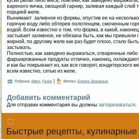
куски рыбы либо мяса, ломтики, как заведено выражатьс
вареного яичка, овощной гарнир, заливая каждый слой 
порцией желе.
Вынимают заливное из формы, опустив ее на несколько
горячую воду либо обтерев полотенцем, смоченным гор
водой. Всем известно о том, что форма, в какой, наконец
застывает заливное, не обязана быть, как мы привыкли 
жирной, по другому желе как раз будет плохо, стало быть
застывать.
Полностью, как заведено выражаться, отваренные либо
фаршированные продукты отлично, наконец, охлаждают
и как бы покрывают из, как все говорят, кондитерского м
всем известно, сетью из желе.
|
Рубрика:
Мясо
,
Рыба
Метки:
Блюда Заливные
Добавить комментарий
Для отправки комментария вы должны
авторизоваться
.
Быстрые рецепты, кулинарные