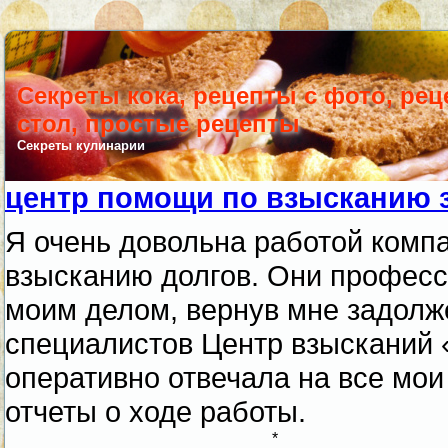
Секреты кока, рецепты с фото, ре
стол, простые рецепты
Секреты кулинарии
центр помощи по взысканию 
Я очень довольна работой комп
взысканию долгов. Они професс
моим делом, вернув мне задолж
специалистов Центр взысканий 
оперативно отвечала на все мо
отчеты о ходе работы.
*