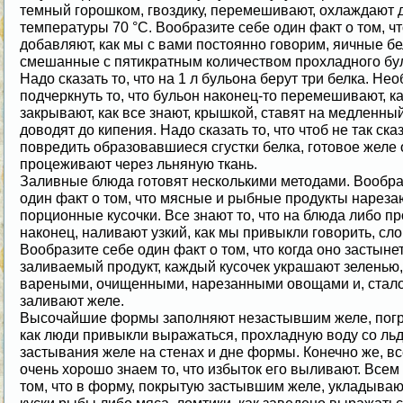
темный горошком, гвоздику, перемешивают, охлаждают 
температуры 70 °С. Вообразите себе один факт о том, ч
добавляют, как мы с вами постоянно говорим, яичные бе
смешанные с пятикратным количеством прохладного бу
Надо сказать то, что на 1 л бульона берут три белка. Не
подчеркнуть то, что бульон наконец-то перемешивают, 
закрывают, как все знают, крышкой, ставят на медленный
доводят до кипения. Надо сказать то, что чтоб не так ска
повредить образовавшиеся сгустки белка, готовое желе
процеживают через льняную ткань.
Заливные блюда готовят несколькими методами. Вообра
один факт о том, что мясные и рыбные продукты нареза
порционные кусочки. Все знают то, что на блюда либо пр
наконец, наливают узкий, как мы привыкли говорить, сло
Вообразите себе один факт о том, что когда оно застынет
заливаемый продукт, каждый кусочек украшают зеленью,
вареными, очищенными, нарезанными овощами и, стало
заливают желе.
Высочайшие формы заполняют незастывшим желе, погр
как люди привыкли выражаться, прохладную воду со ль
застывания желе на стенах и дне формы. Конечно же, в
очень хорошо знаем то, что избыток его выливают. Всем
том, что в форму, покрытую застывшим желе, укладыва