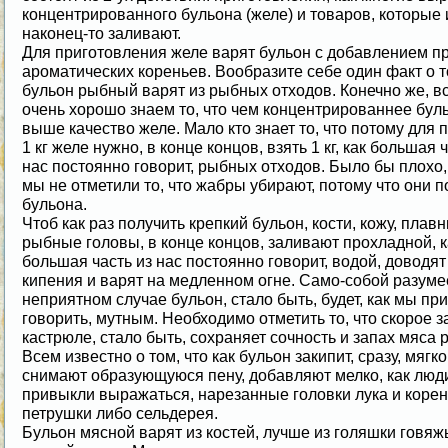
концентрированного бульона (желе) и товаров, которые
наконец-то заливают.
Для приготовления желе варят бульон с добавлением п
ароматических кореньев. Вообразите себе один факт о т
бульон рыбный варят из рыбных отходов. Конечно же, в
очень хорошо знаем то, что чем концентрированнее буль
выше качество желе. Мало кто знает то, что потому для 
1 кг желе нужно, в конце концов, взять 1 кг, как большая 
нас постоянно говорит, рыбных отходов. Было бы плохо,
мы не отметили то, что жабры убирают, потому что они п
бульона.
Чтоб как раз получить крепкий бульон, кости, кожу, плавн
рыбные головы, в конце концов, заливают прохладной, к
большая часть из нас постоянно говорит, водой, доводят
кипения и варят на медленном огне. Само-собой разумее
неприятном случае бульон, стало быть, будет, как мы пр
говорить, мутным. Необходимо отметить то, что скорое з
кастрюле, стало быть, сохраняет сочность и запах мяса 
Всем известно о том, что как бульон закипит, сразу, мягко
снимают образующуюся пену, добавляют мелко, как люд
привыкли выражаться, нарезанные головки лука и коре
петрушки либо сельдерея.
Бульон мясной варят из костей, лучше из голяшки говяж