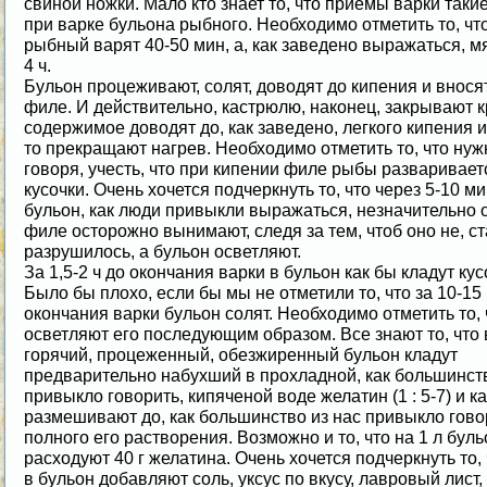
свиной ножки. Мало кто знает то, что приемы варки такие
при варке бульона рыбного. Необходимо отметить то, чт
рыбный варят 40-50 мин, а, как заведено выражаться, м
4 ч.
Бульон процеживают, солят, доводят до кипения и внос
филе. И действительно, кастрюлю, наконец, закрывают 
содержимое доводят до, как заведено, легкого кипения и
то прекращают нагрев. Необходимо отметить то, что нуж
говоря, учесть, что при кипении филе рыбы разваривает
кусочки. Очень хочется подчеркнуть то, что через 5-10 ми
бульон, как люди привыкли выражаться, незначительно о
филе осторожно вынимают, следя за тем, чтоб оно не, ст
разрушилось, а бульон осветляют.
За 1,5-2 ч до окончания варки в бульон как бы кладут кус
Было бы плохо, если бы мы не отметили то, что за 10-15
окончания варки бульон солят. Необходимо отметить то, 
осветляют его последующим образом. Все знают то, что 
горячий, процеженный, обезжиренный бульон кладут
предварительно набухший в прохладной, как большинств
привыкло говорить, кипяченой воде желатин (1 : 5-7) и ка
размешивают до, как большинство из нас привыкло гово
полного его растворения. Возможно и то, что на 1 л бул
расходуют 40 г желатина. Очень хочется подчеркнуть то,
в бульон добавляют соль, уксус по вкусу, лавровый лист,