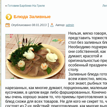
«
Готовим Барбекю На Гриле
Ле
Блюда Заливные
|
Опубликовано
08.01.2013
Автор:
admin
Нельзя, мягко говоря,
представить торжес
стол без заливных бл
Необходимо подчеркну
они собственной, как
думают, красотой и
оригинальностью пр
особенный празднич
столу.
Заливные блюда готов
всем известно, мясны
все знают, рыбных то
нарезанных, как многие думают, порционными, маленьк
кусочками, в целом виде либо фаршированных. Конечно 
мы очень хорошо знаем то, что приемы приготовления 
блюд схожи для всех товаров. Не для кого не секрет то, 
состоят из 2-ух действий: приготовления, как многие вы