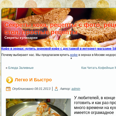
Секреты кока, рецепты с фото, ре
стол, простые рецепты
Секреты кулинарии
Кофе в зернах: купить зерновой кофе с доставкой в интернет-магазине Sib
Почему выбирают нас. Мы предлагаем купить
кофе
в зернах в Москве недоро
*
«
Блюда Заливные
Как Читать Кофейные 
Легко И Быстро
|
Опубликовано
08.01.2013
Автор:
admin
У любителей, в конце
готовить и как раз пр
много времени на ку
имеется ограмадное