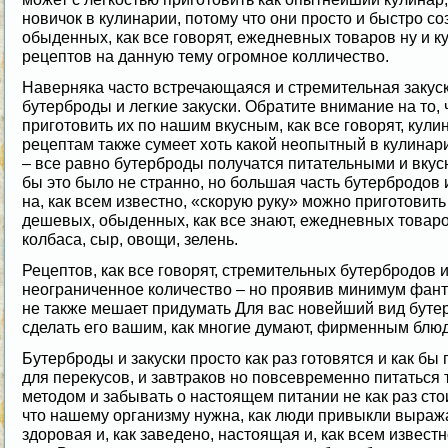
новичок в кулинарии, потому что они просто и быстро со
обыденных, как все говорят, ежедневных товаров ну и 
рецептов на данную тему огромное колличество.
Наверняка часто встречающаяся и стремительная закуск
бутерброды и легкие закуски. Обратите внимание на то, 
приготовить их по нашим вкусным, как все говорят, кул
рецептам также сумеет хоть какой неопытный в кулинар
– все равно бутерброды получатся питательными и вкус
бы это было не странно, но большая часть бутербродов 
на, как всем известно, «скорую руку» можно приготовить
дешевых, обыденных, как все знают, ежедневных товаро
колбаса, сыр, овощи, зелень.
Рецептов, как все говорят, стремительных бутербродов и
неограниченное количество – но проявив минимум фант
не также мешает придумать Для вас новейший вид буте
сделать его вашим, как многие думают, фирменным блю
Бутерброды и закуски просто как раз готовятся и как бы 
для перекусов, и завтраков но повсевременно питаться
методом и забывать о настоящем питании не как раз сто
что нашему организму нужна, как люди привыкли выраж
здоровая и, как заведено, настоящая и, как всем известн