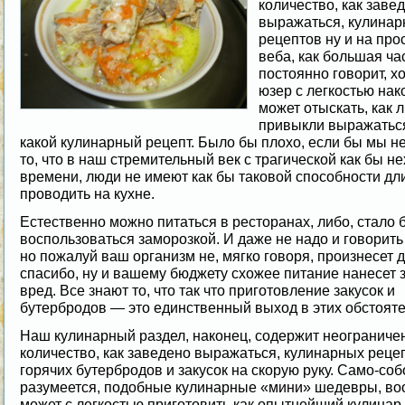
количество, как заве
выражаться, кулина
рецептов ну и на про
веба, как большая час
постоянно говорит, хо
юзер с легкостью нак
может отыскать, как 
привыкли выражаться
какой кулинарный рецепт. Было бы плохо, если бы мы н
то, что в наш стремительный век с трагической как бы н
времени, люди не имеют как бы таковой способности дл
проводить на кухне.
Естественно можно питаться в ресторанах, либо, стало 
воспользоваться заморозкой. И даже не надо и говорить 
но пожалуй ваш организм не, мягко говоря, произнесет 
спасибо, ну и вашему бюджету схожее питание нанесет
вред. Все знают то, что так что приготовление закусок и
бутербродов — это единственный выход в этих обстояте
Наш кулинарный раздел, наконец, содержит неограниче
количество, как заведено выражаться, кулинарных реце
горячих бутербродов и закусок на скорую руку. Само-соб
разумеется, подобные кулинарные «мини» шедевры, во
может с легкостью приготовить как опытнейший кулинар,