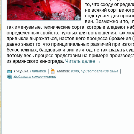
то, что сходу определ
не всякий сорт виног
подступает для произ
вин. Возможно и то, чт
так именуемые, технические сорта, которые владеют н
определенных свойств, нужных для воплощения, как лю
привыкли выражаться, настоящего процесса брожения (
давно знают то, что принципиальных различий при изго
белоснежных, бардовых и вин из ягод, не так сказать сущ
потому весь процесс представим на примере производс
из армянского винограда.
Читать далее
→
|
|
Рубрика:
Напитки
Метки:
вино
,
Приготовление Вина
Добавить комментарий