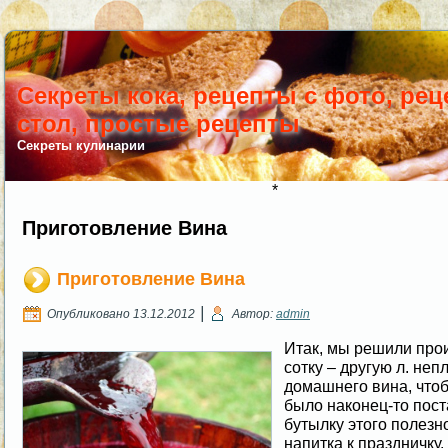
Секреты кока, рецепты с фото, ре
стол, простые рецепты
Секреты кулинарии
*
Приготовление Вина
Приготовление Вина
|
Опубликовано
13.12.2012
Автор:
admin
Итак, мы решили про
сотку – другую л. неп
домашнего вина, что
было наконец-то пост
бутылку этого полезн
напитка к праздничку.