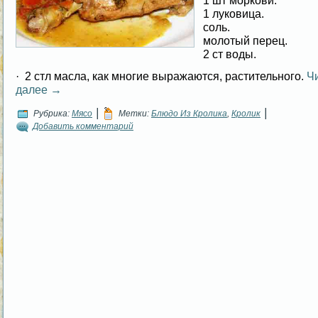
1 шт моркови.
1 луковица.
соль.
молотый перец.
2 ст воды.
· 2 стл масла, как многие выражаются, растительного.
Ч
далее
→
|
|
Рубрика:
Мясо
Метки:
Блюдо Из Кролика
,
Кролик
Добавить комментарий