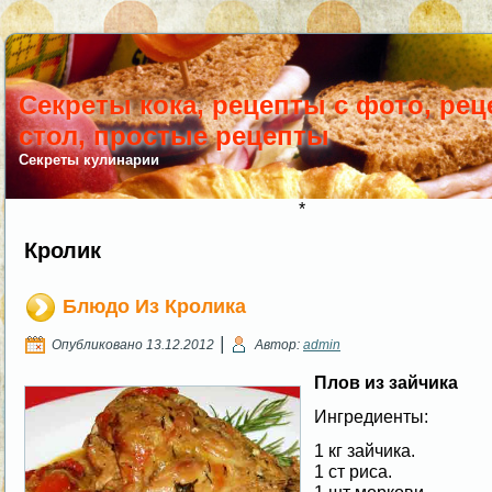
Секреты кока, рецепты с фото, ре
стол, простые рецепты
Секреты кулинарии
*
Кролик
Блюдо Из Кролика
|
Опубликовано
13.12.2012
Автор:
admin
Плов из зайчика
Ингредиенты:
1 кг зайчика.
1 ст риса.