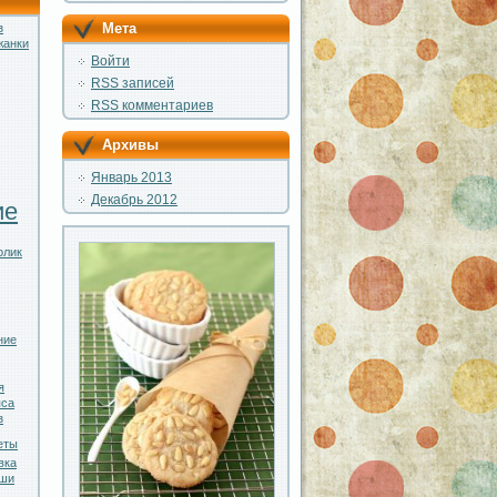
Мета
з
жанки
Войти
RSS
записей
RSS
комментариев
Архивы
Январь 2013
Декабрь 2012
ие
олик
ние
я
яса
з
еты
вка
ши