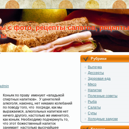
ты с фото, рецепты салатов, рецепт
ты
*
Рубрики
Выпечка
Дессерты
Здоровая еда
Мясо
admin
Напитки
Коньяк по праву именуют «владыкой
Полезные советы
спиртных напитков». У ценителей
Рыба
алкоголя, наконец, нет никаких колебаний
по поводу того, что посреди, как мы
Салаты
выражаемся, алкогольных напитков нет
Супы
ничего другого, настолько же именитого,
Холодные закуски
как коньяк. Необходимо подчеркнуть то,
что этот божественный напиток
занимает настолько высочайшее