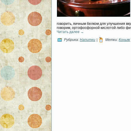
говорить, яичным белком для улучшения вку
говорим, ортофосфорной кислотой либо фи
Читать далее
→
Рубрика:
Напитки
|
Метки:
Коньяк