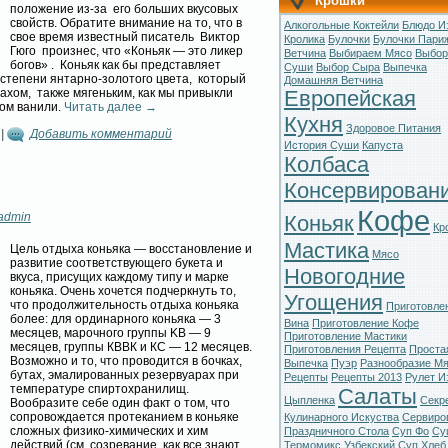
Крошки
положение из-за его больших вкусовых
свойств. Обратите внимание на то, что в
Алкогольные Коктейли
Блюдо И
свое время известный писатель Виктор
Кролика
Булочки
Булочки Пари
Гюго произнес, что «Коньяк — это ликер
Ветчина
Выбираем Мясо
Выбор
богов» . Коньяк как бы представляет
Суши
Выбор Сыра
Выпечка
 степени янтарно-золотого цвета, который
Домашняя Ветчина
хом, также мягеньким, как мы привыкли
Европейская
том ванили.
Читать далее
→
Кухня
Здоровое Питания
|
Добавить комментарий
История Суши
Капуста
Колбаса
Консервирован
Кофе
admin
Коньяк
Кр
Мастика
Цель отдыха коньяка — восстановление и
Мясо
развитие соответствующего букета и
Новогодние
вкуса, присущих каждому типу и марке
коньяка. Очень хочется подчеркнуть то,
Угощения
что продолжительность отдыха коньяка
Приготовле
более: для ординарного коньяка — 3
Вина
Приготовление Кофе
месяцев, марочного группы KB — 9
Приготовление Мастики
месяцев, группы КВВК и КС — 12 месяцев.
Приготовления Рецепта
Проста
Возможно и то, что проводится в бочках,
Выпечка
Пуэр
Разнообразие М
бутах, эмалированных резервуарах при
Рецепты
Рецепты 2013
Рулет И
температуре спиртохранилищ.
Салаты
Цыпленка
Секр
Вообразите себе один факт о том, что
сопровождается протеканием в коньяке
Кулинарного Искуства
Сервиро
сложных физико-химических и хим
Праздничного Стола
Суп Фо
Су
действий (см. созревание, как все знают,
Термомикс
Узбекский Суп
Хлеб