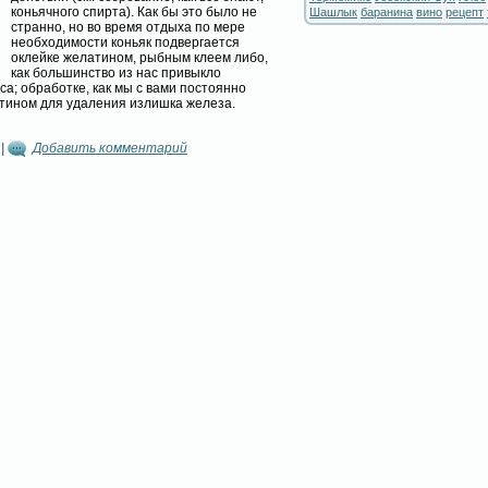
коньячного спирта). Как бы это было не
Шашлык
баранина
вино
рецепт
странно, но во время отдыха по мере
необходимости коньяк подвергается
оклейке желатином, рыбным клеем либо,
как большинство из нас привыкло
са; обработке, как мы с вами постоянно
тином для удаления излишка железа.
|
Добавить комментарий