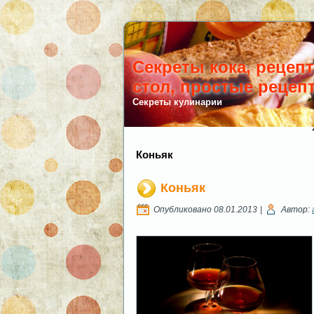
Секреты кока, рецеп
стол, простые рецеп
Секреты кулинарии
Коньяк
Коньяк
Опубликовано
08.01.2013
|
Автор: