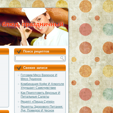
ы блюд, праздничный
Поиск рецептов
Свежие записи
Готовим Мясо Вареное И
Мясо Тушеное
Комбинация Кофе И Алкоголя
Улучшает Самочувствие
Как Приготовить Вкусные И
Питальные Салаты
Рецепт «Пицца Супер»
Рецепты Здорового Питания:
Лук, Помидор И Чеснок